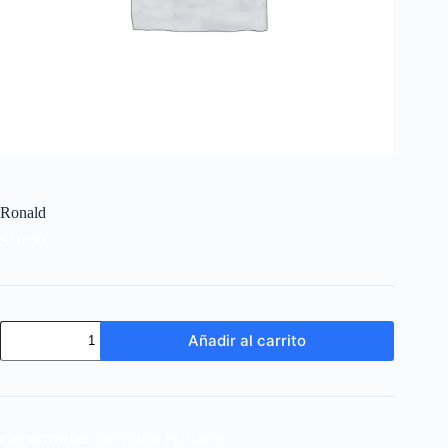
Ronald
S/
0.00
Ronald
Añadir al carrito
cantidad
CATEGORÍA:
ATENCIÓN PEDIDOS