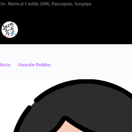
Saltar
Av. Mariscal Castilla 2006, Paucarpata, Arequipa
al
contenido
Inicio
Atención Pedidos
Sra. Irma