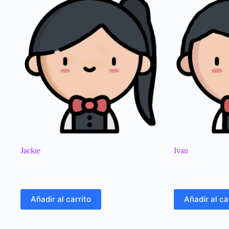
Jackie
Ivan
S/
0.00
S/
0.00
Atención Pedidos
Atención 
Añadir al carrito
Añadir al ca