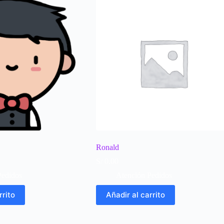
Ronald
S/
0.00
Pedidos
Atención Pedidos
rrito
Añadir al carrito