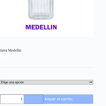
Jarra Medellin
S/
42.00
Bebidas
Jarra
Añadir al carrito
Medellin
cantidad