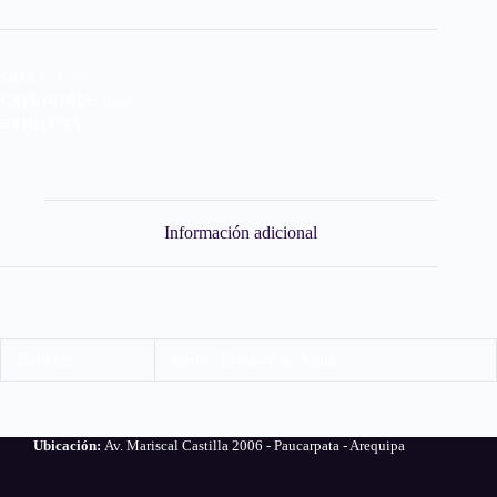
SKU:
R-J-006
CATEGORÍA:
RON
ETIQUETA:
RON
Información adicional
Bebidas
Sprite, Coca-cola, Agua
Ubicación:
Av. Mariscal Castilla 2006 - Paucarpata - Arequipa