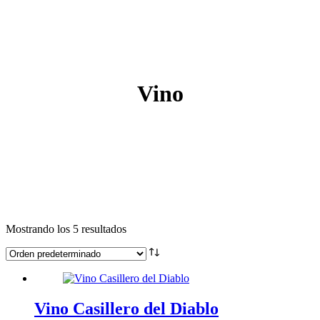
Vino
Mostrando los 5 resultados
Vino Casillero del Diablo