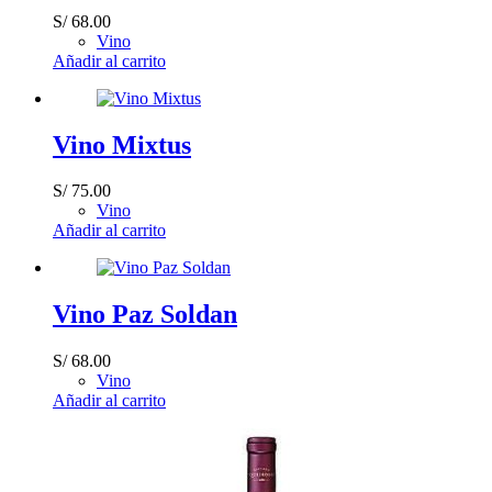
S/
68.00
Vino
Añadir al carrito
Vino Mixtus
S/
75.00
Vino
Añadir al carrito
Vino Paz Soldan
S/
68.00
Vino
Añadir al carrito