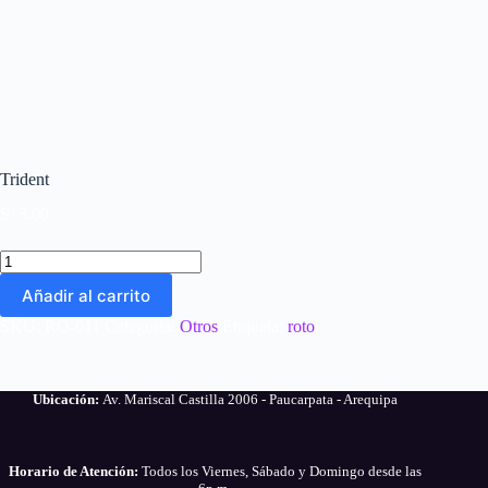
Trident
S/
3.00
Trident
cantidad
Añadir al carrito
SKU:
RO-011
Categoría:
Otros
Etiqueta:
roto
Ubicación:
Av. Mariscal Castilla 2006 - Paucarpata - Arequipa
Horario de Atención:
Todos los Viernes, Sábado y Domingo desde las